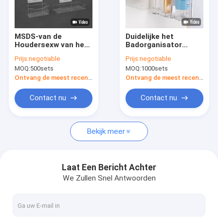
VR-show
Ongeveer ons
MSDS-van de
Duidelijke het
Houdersexw van het
Badorganisator
Fabrieksreis
Badkamersproduct
Basket Wall Mount
Prijs:
negotiable
Prijs:
negotiable
de de Handelsmuur
van de Keukenopslag
MOQ:
500sets
MOQ:
1000sets
zette
voor Douchebar
Kwaliteitscontrole
Douchetheebus
Ontvang de meest recente Prijs
Ontvang de meest recente Prijs
Damage Free op
Contacteer ons
Contact nu
Contact nu
Nieuws
Bekijk meer
Gevallen
Verzoek om een Citaat
Laat Een Bericht Achter
We Zullen Snel Antwoorden
De Houder van het badkamersproduct