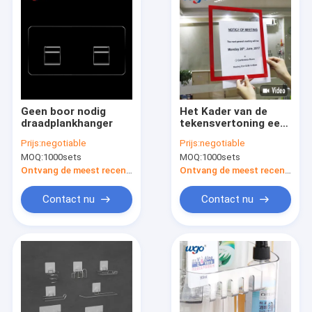
Geen boor nodig
Het Kader van de
draadplankhanger
tekensvertoning een
van de de
Prijs:
negotiable
Prijs:
negotiable
Tekensvertoning van
MOQ:
1000sets
MOQ:
1000sets
de Muur Zelfklevende
Steun Zak van het de
Ontvang de meest recente Prijs
Ontvang de meest recente Prijs
Kadersdocument
Contact nu
Contact nu
Huis
Producten
Videos