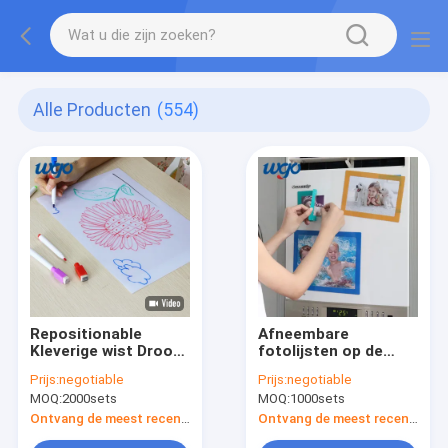
Alle Producten
(554)
Repositionable
Afneembare
Kleverige wist Droog
fotolijsten op de
Raad van Whiteboard
muur
Prijs:
negotiable
Prijs:
negotiable
van de Raadsa3
MOQ:
2000sets
MOQ:
1000sets
11x17 de Kleverige
Muur Witte
Ontvang de meest recente Prijs
Ontvang de meest recente Prijs
Schrijvende