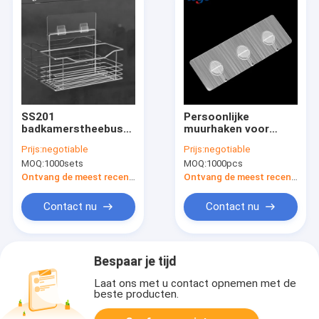
SS201
Persoonlijke
badkamerstheebus
muurhaken voor
Holder
deuren
Prijs:
negotiable
Prijs:
negotiable
MOQ:
1000sets
MOQ:
1000pcs
Ontvang de meest recente Prijs
Ontvang de meest recente Prijs
Contact nu
Contact nu
Bespaar je tijd
Laat ons met u contact opnemen met de
beste producten.