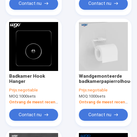
Contact nu
Contact nu
Badkamer Hook
Wandgemonteerde
Hanger
badkamerpapierrolhoude
Prijs:
negotiable
Prijs:
negotiable
MOQ:
1000sets
MOQ:
1000sets
Ontvang de meest recente Prijs
Ontvang de meest recente Prijs
Contact nu
Contact nu