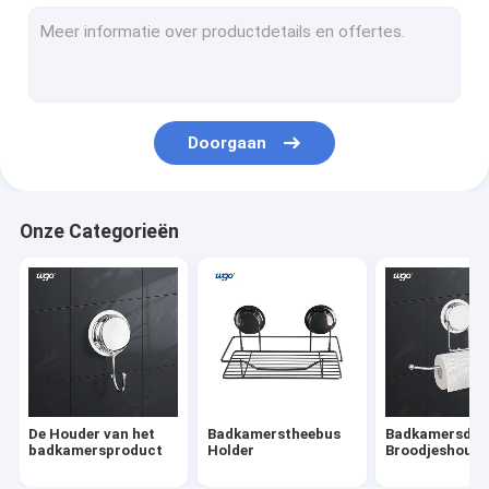
Badkamerstheebus Holder
Badkamersdocument Broodjeshouder
Tweezijdige het Opzetten Band
Doorgaan
Badkamershanddoek Ring Holder
De Schotelhouder van de badkamerszeep
Onze Categorieën
De Haken van de badkamersmuur
De hangende Plank van de Hoekdouche
De Houder van de tandenborstelkop
De Houder van de bezemzwabber
De Houder van het
Badkamerstheebus
Badkamersdo
De muur zet Haakhanger op
badkamersproduct
Holder
Broodjeshoude