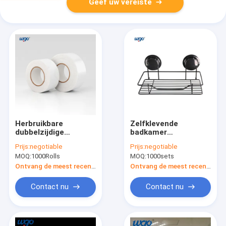
Geef uw vereiste
Herbruikbare
Zelfklevende
dubbelzijdige
badkamer
bevestigingsband
Caddyhouder
Prijs:
negotiable
Prijs:
negotiable
MOQ:
1000Rolls
MOQ:
1000sets
Ontvang de meest recente Prijs
Ontvang de meest recente Prijs
Contact nu
Contact nu