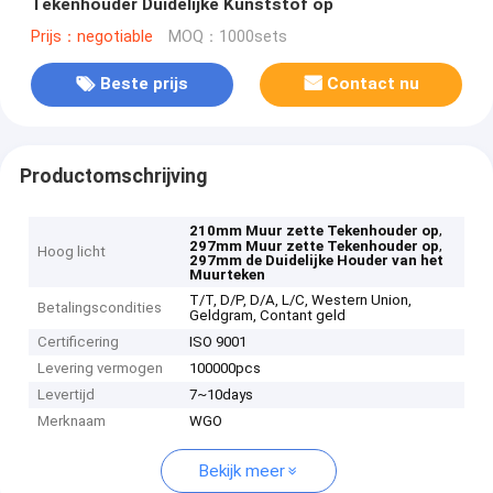
Tekenhouder Duidelijke Kunststof op
Prijs：negotiable
MOQ：1000sets
Beste prijs
Contact nu
Productomschrijving
,
210mm Muur zette Tekenhouder op
,
297mm Muur zette Tekenhouder op
Hoog licht
297mm de Duidelijke Houder van het
Muurteken
T/T, D/P, D/A, L/C, Western Union,
Betalingscondities
Geldgram, Contant geld
Certificering
ISO 9001
Levering vermogen
100000pcs
Levertijd
7~10days
Merknaam
WGO
Bekijk meer