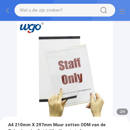
2
/
4
A4 210mm X 297mm Muur zetten ODM van de