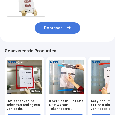
Tekenhouder Duidelijke
Kunststof op
Doorgaan
Geadviseerde Producten
Het Kader van de
8.5x11 de muur zette
Acryldocument
tekensvertoning een
OEM A4 van
X11 ontruimt
van de de
Tekenkaders
van Repositio
Tekensvertoning van
Berichthouders met
van de Tekenh