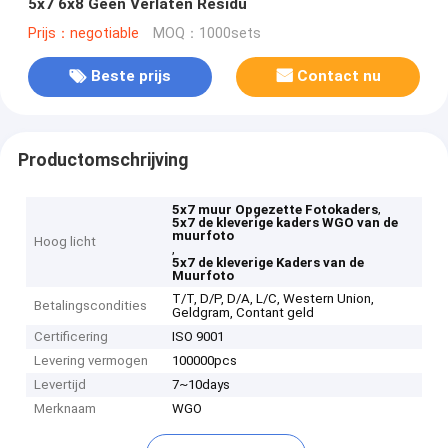
5x7 6x8 Geen Verlaten Residu
Prijs：negotiable
MOQ：1000sets
Beste prijs
Contact nu
Productomschrijving
,
5x7 muur Opgezette Fotokaders
5x7 de kleverige kaders WGO van de
muurfoto
Hoog licht
,
5x7 de kleverige Kaders van de
Muurfoto
T/T, D/P, D/A, L/C, Western Union,
Betalingscondities
Geldgram, Contant geld
Certificering
ISO 9001
Levering vermogen
100000pcs
Levertijd
7~10days
Merknaam
WGO