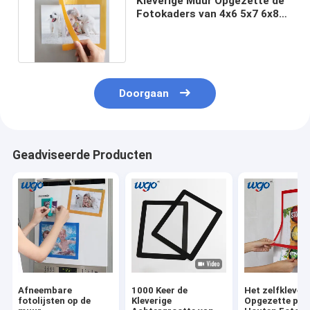
Kleverige Muur Opgezette de
Fotokaders van 4x6 5x7 6x8
Geen Verlaten Residu
Doorgaan
Geadviseerde Producten
Afneembare
1000 Keer de
Het zelfkleven
fotolijsten op de
Kleverige
Opgezette pvc