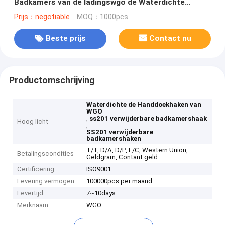
Badkamers van de ladingswgo de Waterdichte
Handdoek
Prijs：negotiable
MOQ：1000pcs
Beste prijs
Contact nu
Productomschrijving
Waterdichte de Handdoekhaken van
WGO
,
ss201 verwijderbare badkamershaak
Hoog licht
,
SS201 verwijderbare
badkamershaken
T/T, D/A, D/P, L/C, Western Union,
Betalingscondities
Geldgram, Contant geld
Certificering
ISO9001
Levering vermogen
100000pcs per maand
Levertijd
7~10days
Merknaam
WGO