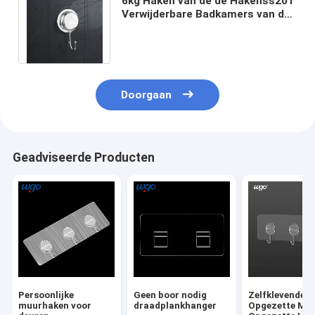
6kg Haken van de de Hakenss201
Verwijderbare Badkamers van de
ladingswgo de Waterdichte
Handdoek
Doorgaan
Geadviseerde Producten
Persoonlijke
Geen boor nodig
Zelfklevende
muurhaken voor
draadplankhanger
Opgezette Mu