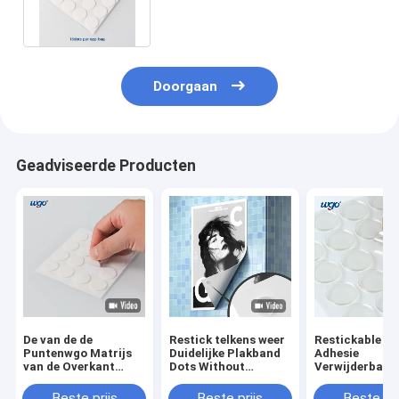
Verwijderbaar Residu 22mm
Diameter
Doorgaan
Geadviseerde Producten
De van de de
Restick telkens weer
Restickable St
Puntenwgo Matrijs
Duidelijke Plakband
Adhesie
van de Overkant
Dots Without
Verwijderbaar
Verwijderbare Lijm
Residue
Kleverig Dots 
de Besnoeiingen
Photo
Beste prijs
Beste prijs
Beste pri