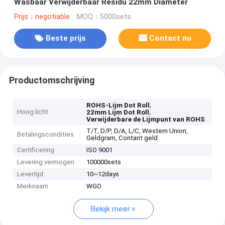
Wasbaar Verwijderbaar Residu 22mm Diameter
Prijs：negotiable
MOQ：5000sets
Beste prijs
Contact nu
Productomschrijving
,
ROHS-Lijm Dot Roll
Hoog licht
,
22mm Lijm Dot Roll
Verwijderbare de Lijmpunt van ROHS
T/T, D/P, D/A, L/C, Western Union,
Betalingscondities
Geldgram, Contant geld
Certificering
ISO 9001
Levering vermogen
100000sets
Levertijd
10~12days
Merknaam
WGO
Bekijk meer