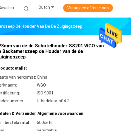
Dutch
Gevallen
Vraag een offerte aan
szeep De Houder Van De De Zuigingszeep
73mm van de de Schotelhouder SS201 WGO van
e Badkamerszeep de Houder van de de
uigingszeep
roductdetails:
aats van herkomst:
China
erknaam:
WGO
rtificering:
ISO 9001
odelnummer:
U-bedelaar-s04-3
etalen & Verzenden Algemene voorwaarden:
n. bestelaantal:
500sets
ijs:
negotiable