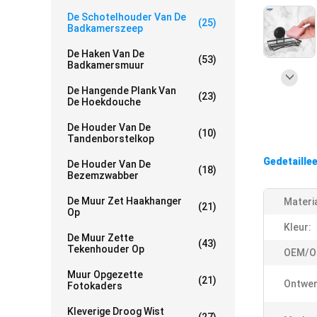
De Schotelhouder Van De
(25)
Badkamerszeep
De Haken Van De
(53)
Badkamersmuur
De Hangende Plank Van
(23)
De Hoekdouche
De Houder Van De
(10)
Tandenborstelkop
Gedetaille
De Houder Van De
(18)
Bezemzwabber
De Muur Zet Haakhanger
Materia
(21)
Op
Kleur:
De Muur Zette
(43)
Tekenhouder Op
OEM/O
Muur Opgezette
(21)
Ontwerp
Fotokaders
Kleverige Droog Wist