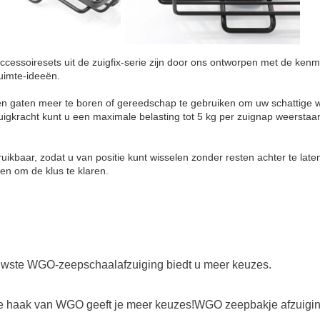
essoiresets uit de zuigfix-serie zijn door ons ontworpen met de ken
imte-ideeën.
n gaten meer te boren of gereedschap te gebruiken om uw schattige wan
uigkracht kunt u een maximale belasting tot 5 kg per zuignap weerstaa
ruikbaar, zodat u van positie kunt wisselen zonder resten achter te lat
ken om de klus te klaren.
wste WGO-zeepschaalafzuiging biedt u meer keuzes.
 haak van WGO geeft je meer keuzes!WGO zeepbakje afzuiging -