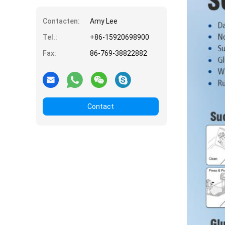
Contacten:
Amy Lee
Tel.:
+86-15920698900
Fax:
86-769-38822882
Contact