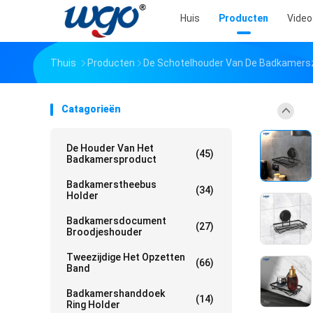
Huis
Producten
Video
Thuis
Producten
De Schotelhouder Van De Badkamers
Catagorieën
De Houder Van Het
(45)
Badkamersproduct
Badkamerstheebus
(34)
Holder
Badkamersdocument
(27)
Broodjeshouder
Tweezijdige Het Opzetten
(66)
Band
Badkamershanddoek
(14)
Ring Holder