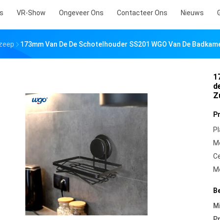
s
VR-Show
Ongeveer Ons
Contacteer Ons
Nieuws
zeep
173mm Van De De Schotelhouder SS201 WGO Van De Badkamer
1
d
Z
P
Pl
M
Ce
M
B
Mi
Pr