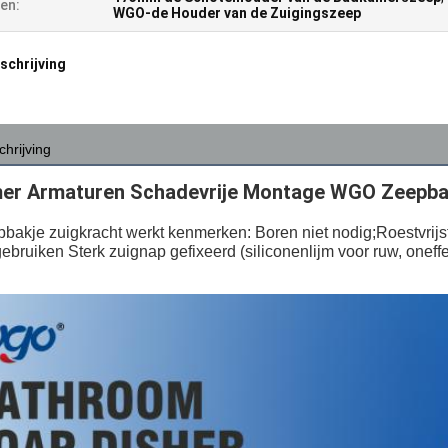
en:
WGO-de Houder van de Zuigingszeep
chrijving
chrijving
er Armaturen Schadevrije Montage WGO Zeepba
akje zuigkracht werkt kenmerken: Boren niet nodig;Roestvrijs
bruiken Sterk zuignap gefixeerd (siliconenlijm voor ruw, oneff