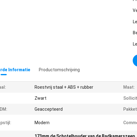
Ve
Le
Be
L
erde Informatie
Productomschrijving
al:
Roestvrij staal + ABS + rubber
Maat:
Zwart
Sollici
DM:
Geaccepteerd
Pakket
stijl:
Modern
Commer
173mm de Schotelhouder van de Badkamerszeep
,