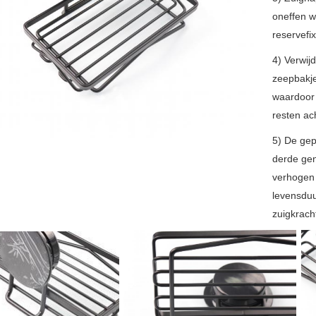
oneffen w
reservefix
4) Verwij
zeepbakje 
waardoor 
resten ach
5) De gep
derde gen
verhogen 
levensduur
zuigkrach