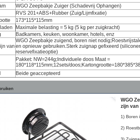
aam
WGO Zeepbakje Zuiger (Schadevrij Ophangen)
RVS 201+ABS+Rubber (Zuig/Lijmfixatie)
ootte
173*115*115mm
 laden
Maximale belasting = 5 kg (5 kg per zuigkracht)
g
Badkamers, keuken, woonkamer, hotels, enz
WGO Zeepbakje zuigend, boren niet nodig;Roestvrijsta
ijn van
en opnieuw gebruiken.Sterk zuignap gefixeerd (silicone
reservefixatieoptie)
Pakket: NW=244g;Individuele doos Maat =
180*118*115mm;12sets/doos;Kartongrootte=180*385*
M
Beide geaccepteerd
bruiken
WGO Ze
zijn van
1) Boren i
2) Roestb
3) Zuignap