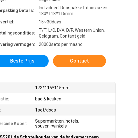
Individueel Doospakket. doos size=
rpakking Details:
180*118*115mm
vertijd:
15~30days
T/T, L/C, D/A, D/P, Western Union,
talingscondities:
Geldgram, Contant geld
evering vermogen:
20000sets per maand
Beste Prijs
Contact
173*115*115mm
tatie:
bad & keuken
:
1set/doos
Supermarkten, hotels,
ciële Koper:
souvenirwinkels
SS201 de Schotelhouder van de badkamerszeep
,