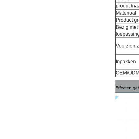
productn
Materiaal
Product gr
Bezig met
toepassin
Voorzien z
Inpakken
OEM/OD
Effecten ge