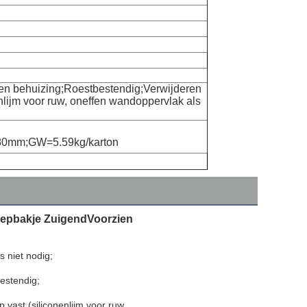
len behuizing;Roestbestendig;Verwijderen
nlijm voor ruw, oneffen wandoppervlak als
380mm;GW=5.59kg/karton
epbakje Zuigend
Voorzien
s niet nodig;
estendig;
 vast (siliconenlijm voor ruw, 