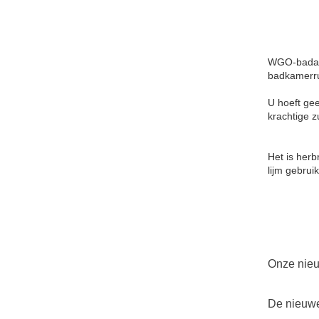
WGO-badacc
badkamerru
U hoeft gee
krachtige z
Het is herb
lijm gebrui
Onze nieu
De nieuwe