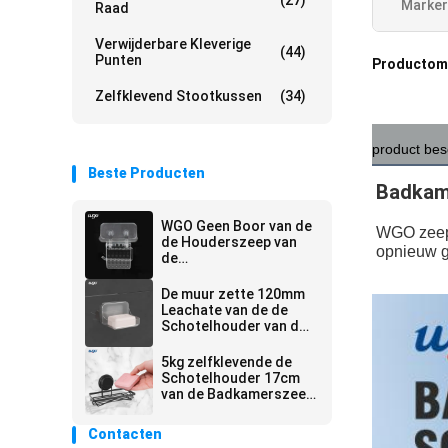
(27)
Marker
Raad
Verwijderbare Kleverige
(44)
Punten
Productoms
Zelfklevend Stootkussen
(34)
product bes
Beste Producten
Badkam
WGO Geen Boor van de
WGO zeepb
de Houderszeep van
opnieuw ge
de
Badkamerskeukenrol
Transparant de
De muur zette 120mm
Plankenplastiek
Leachate van de de
Schotelhouder van de
Badkamerszeep
Zelfklevende
5kg zelfklevende de
Zeephouder op
Schotelhouder 17cm
van de Badkamerszeep
Vaste Zuiging
Contacten