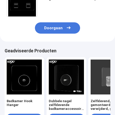
Zelfklevende Theebus Strips Clear
Stick op Doucheplank
Doorgaan
Geadviseerde Producten
Badkamer Hook
Dubbele nagel
Zelfklevend,
Hanger
zelfklevende
gemonteerd,
badkameraccessoires
verwijderd, ge
en armaturen Geen
sporen achterl