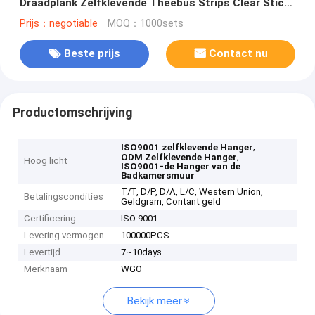
Draadplank Zelfklevende Theebus Strips Clear Stick
op Doucheplank
Prijs：negotiable
MOQ：1000sets
Beste prijs
Contact nu
Productomschrijving
,
ISO9001 zelfklevende Hanger
,
ODM Zelfklevende Hanger
Hoog licht
ISO9001-de Hanger van de
Badkamersmuur
T/T, D/P, D/A, L/C, Western Union,
Betalingscondities
Geldgram, Contant geld
Certificering
ISO 9001
Levering vermogen
100000PCS
Levertijd
7~10days
Merknaam
WGO
Bekijk meer