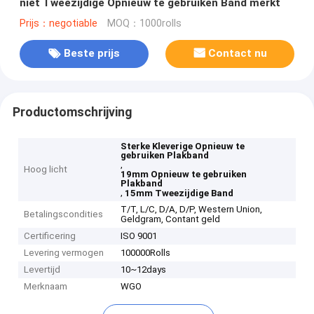
niet Tweezijdige Opnieuw te gebruiken Band merkt
Prijs：negotiable
MOQ：1000rolls
Beste prijs
Contact nu
Productomschrijving
Sterke Kleverige Opnieuw te
gebruiken Plakband
,
Hoog licht
19mm Opnieuw te gebruiken
Plakband
,
15mm Tweezijdige Band
T/T, L/C, D/A, D/P, Western Union,
Betalingscondities
Geldgram, Contant geld
Certificering
ISO 9001
Levering vermogen
100000Rolls
Levertijd
10~12days
Merknaam
WGO