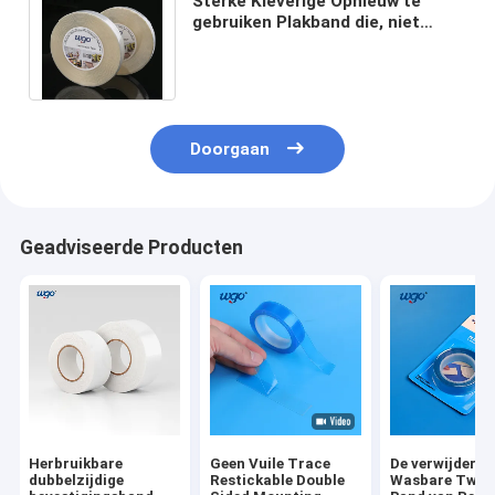
Sterke Kleverige Opnieuw te
gebruiken Plakband die, niet
Tweezijdige Opnieuw te
gebruiken Band merkt
Doorgaan
Geadviseerde Producten
Herbruikbare
Geen Vuile Trace
De verwijderba
dubbelzijdige
Restickable Double
Wasbare Tweez