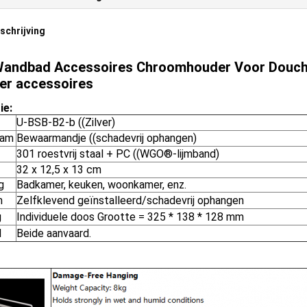
chrijving
andbad Accessoires Chroomhouder Voor Douch
r accessoires
ie:
U-BSB-B2-b ((Zilver)
aam
Bewaarmandje ((schadevrij ophangen)
301 roestvrij staal + PC ((WGO®-lijmband)
32 x 12,5 x 13 cm
g
Badkamer, keuken, woonkamer, enz.
n
Zelfklevend geïnstalleerd/schadevrij ophangen
g
Individuele doos Grootte = 325 * 138 * 128 mm
M
Beide aanvaard.