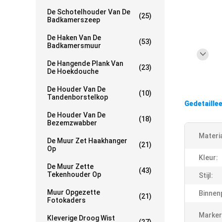
De Schotelhouder Van De
(25)
Badkamerszeep
De Haken Van De
(53)
Badkamersmuur
De Hangende Plank Van
(23)
De Hoekdouche
De Houder Van De
(10)
Tandenborstelkop
Gedetaille
De Houder Van De
(18)
Bezemzwabber
Materia
De Muur Zet Haakhanger
(21)
Op
Kleur:
De Muur Zette
(43)
Tekenhouder Op
Stijl:
Muur Opgezette
Binnen
(21)
Fotokaders
Marker
Kleverige Droog Wist