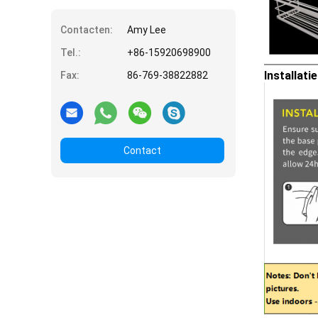
Contacten:
Amy Lee
Tel.:
+86-15920698900
Installatie
Fax:
86-769-38822882
Contact