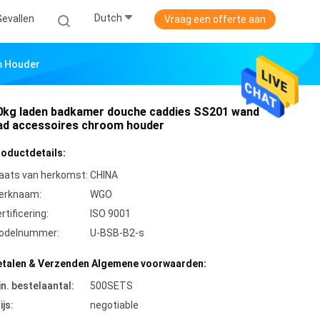
Dutch
Gevallen
Vraag een offerte aan
m Houder
0kg laden badkamer douche caddies SS201 wand
ad accessoires chroom houder
roductdetails:
aats van herkomst:
CHINA
erknaam:
WGO
rtificering:
ISO 9001
odelnummer:
U-BSB-B2-s
etalen & Verzenden Algemene voorwaarden:
n. bestelaantal:
500SETS
ijs:
negotiable