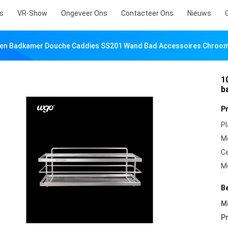
s
VR-Show
Ongeveer Ons
Contacteer Ons
Nieuws
den Badkamer Douche Caddies SS201 Wand Bad Accessoires Chroo
1
b
P
Pl
M
Ce
M
B
Mi
Pr