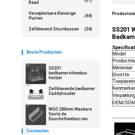
(27)
Raad
Verwijderbare Kleverige
Productoms
(44)
Punten
SS201 W
Zelfklevend Stootkussen
(34)
Badkame
Specificat
Beste Producten
Model
Productn
Materiaal
SS201
badkamerstheebus
Grootte
Holder
Toepassin
Kenmerke
Zelfklevende badkamer
Caddyhouder
Verpakkin
OEM/OD
WGO 280mm Wasbare
Vaste de
Douchetheebus van
Holder Gel Suction van
de Badkamerstheebus
Contacten