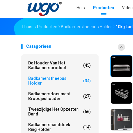
Huis
Producten
Video
Thuis
Producten
Badkamerstheebus Holder
10kg La
Catagorieën
De Houder Van Het
(45)
Badkamersproduct
Badkamerstheebus
(34)
Holder
Badkamersdocument
(27)
Broodjeshouder
Tweezijdige Het Opzetten
(66)
Band
Badkamershanddoek
(14)
Ring Holder