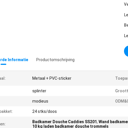
Ve
Le
Be
L
erde Informatie
Productomschrijving
al:
Metaal + PVC-sticker
Toepas
splinter
Groott
modieus
ODM&
pakket:
24 stks/doos
Badkamer Douche Caddies SS201
,
Wand badkame
en:
10 kg laden badkamer douche trommels