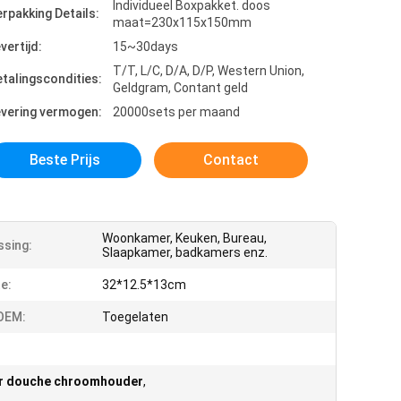
Individueel Boxpakket. doos
rpakking Details:
maat=230x115x150mm
vertijd:
15~30days
T/T, L/C, D/A, D/P, Western Union,
talingscondities:
Geldgram, Contant geld
evering vermogen:
20000sets per maand
Beste Prijs
Contact
Woonkamer, Keuken, Bureau,
sing:
Slaapkamer, badkamers enz.
e:
32*12.5*13cm
OEM:
Toegelaten
r douche chroomhouder
,