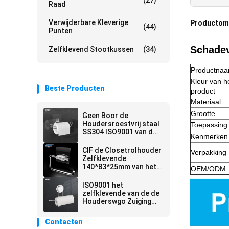
(27)
Raad
Verwijderbare Kleverige
Productoms
(44)
Punten
Schadev
Zelfklevend Stootkussen
(34)
Productna
Kleur van h
Beste Producten
product
Materiaal
Grootte
Geen Boor de
Houdersroestvrij staal
Toepassing
SS304 ISO9001 van de
Kenmerken
Gaten Zelfklevend
Closetrol
CIF de Closetrolhouder
Verpakking
Zelfklevende
140*83*25mm van het
OEM/ODM
Handels Duidelijke
Papieren zakdoekje
ISO9001 het
zelfklevende van de de
Houderswgo Zuiging
van het
Badkamersproduct
Contacten
Rek van de de