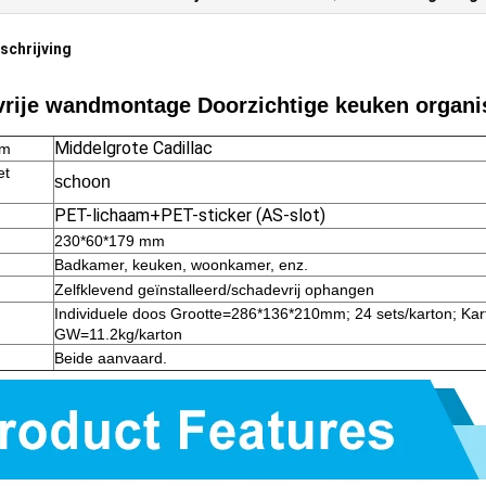
chrijving
rije wandmontage Doorzichtige keuken organi
Middelgrote Cadillac
am
et
schoon
PET-lichaam+PET-sticker (AS-slot)
230*60*179 mm
Badkamer, keuken, woonkamer, enz.
Zelfklevend geïnstalleerd/schadevrij ophangen
Individuele doos Grootte=286*136*210mm; 24 sets/karton; K
GW=11.2kg/karton
Beide aanvaard.