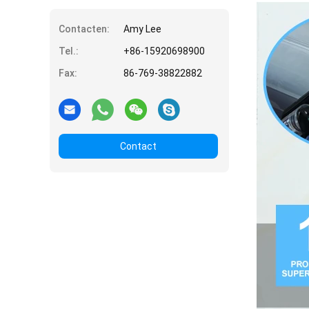
Muurhanddoek
Contacten:
Amy Lee
Tel.:
+86-15920698900
Fax:
86-769-38822882
Contact