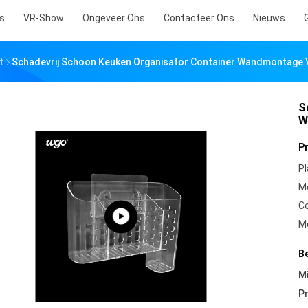
s
VR-Show
Ongeveer Ons
Contacteer Ons
Nieuws
t
Schadevrij Schoon Keuken Organisator Container Wandmontage
S
W
P
Pl
M
Ce
M
B
Mi
Pr