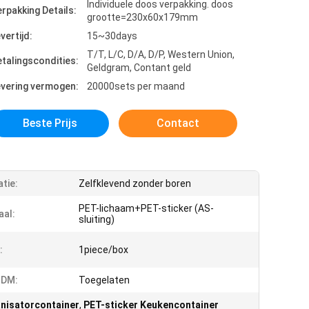
Individuele doos verpakking. doos
rpakking Details:
grootte=230x60x179mm
vertijd:
15~30days
T/T, L/C, D/A, D/P, Western Union,
talingscondities:
Geldgram, Contant geld
evering vermogen:
20000sets per maand
Beste Prijs
Contact
atie:
Zelfklevend zonder boren
PET-lichaam+PET-sticker (AS-
aal:
sluiting)
:
1piece/box
DM:
Toegelaten
isatorcontainer
,
PET-sticker Keukencontainer