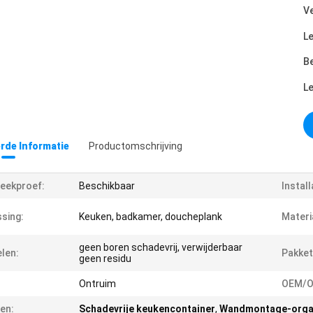
Ve
Le
Be
L
erde Informatie
Productomschrijving
teekproef:
Beschikbaar
Install
sing:
Keuken, badkamer, doucheplank
Materi
geen boren schadevrij, verwijderbaar
len:
Pakket
geen residu
Ontruim
OEM/O
en:
Schadevrije keukencontainer
,
Wandmontage-organ