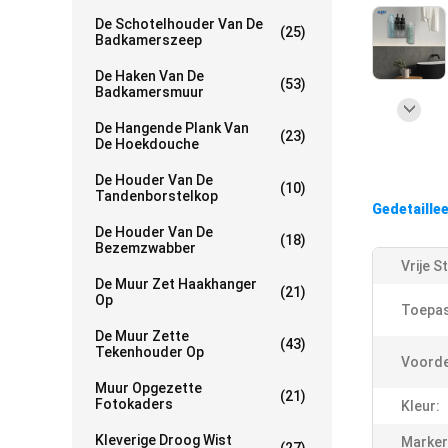
De Schotelhouder Van De
(25)
Badkamerszeep
De Haken Van De
(53)
Badkamersmuur
De Hangende Plank Van
(23)
De Hoekdouche
De Houder Van De
(10)
Tandenborstelkop
Gedetaille
De Houder Van De
(18)
Bezemzwabber
Vrije S
De Muur Zet Haakhanger
(21)
Op
Toepas
De Muur Zette
(43)
Tekenhouder Op
Voorde
Muur Opgezette
(21)
Fotokaders
Kleur:
Kleverige Droog Wist
Marker