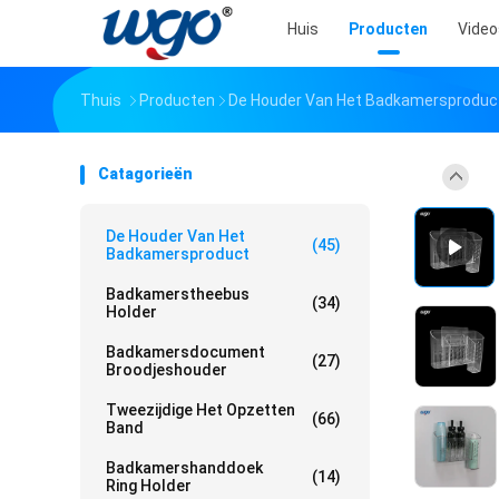
Huis
Producten
Video
Thuis
Producten
De Houder Van Het Badkamersproduc
Catagorieën
De Houder Van Het
(45)
Badkamersproduct
Badkamerstheebus
(34)
Holder
Badkamersdocument
(27)
Broodjeshouder
Tweezijdige Het Opzetten
(66)
Band
Badkamershanddoek
(14)
Ring Holder