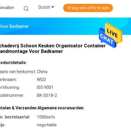
Dutch
Gevallen
Vraag een offerte aan
 Voor Badkamer
chadevrij Schoon Keuken Organisator Container
andmontage Voor Badkamer
roductdetails:
aats van herkomst:
China
erknaam:
WGO
rtificering:
ISO 9001
odelnummer:
BK-SS18-2
etalen & Verzenden Algemene voorwaarden:
n. bestelaantal:
1000sets
ijs:
negotiable