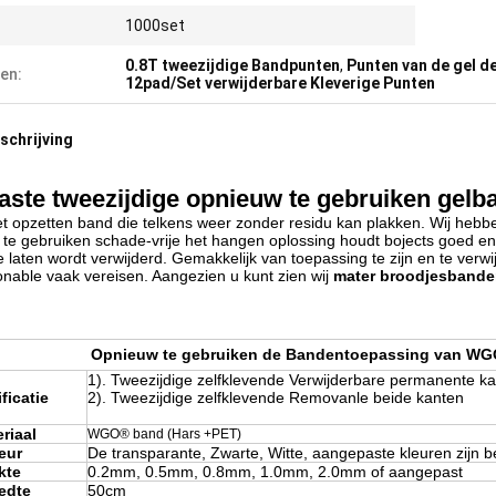
1000set
0.8T tweezijdige Bandpunten
,
Punten van de gel d
en:
12pad/Set verwijderbare Kleverige Punten
chrijving
ste tweezijdige opnieuw te gebruiken gelba
het opzetten band die telkens weer zonder residu kan plakken. Wij heb
te gebruiken schade-vrije het hangen oplossing houdt bojects goed en
e laten wordt verwijderd. Gemakkelijk van toepassing te zijn en te verw
onable vaak vereisen. Aangezien u kunt zien wij
mater broodjesband
Opnieuw te gebruiken de Bandentoepassing van WGO
1). Tweezijdige zelfklevende Verwijderbare permanente kan
ficatie
2). Tweezijdige zelfklevende Removanle beide kanten
riaal
WGO® band (Hars +PET)
eur
De transparante, Zwarte, Witte, aangepaste kleuren zijn 
kte
0.2mm, 0.5mm, 0.8mm, 1.0mm, 2.0mm of aangepast
edte
50cm