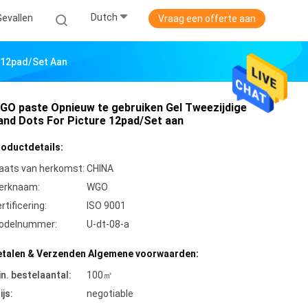
Dutch
Gevallen
Vraag een offerte aan
 12pad/Set Aan
GO paste Opnieuw te gebruiken Gel Tweezijdige
and Dots For Picture 12pad/Set aan
roductdetails:
aats van herkomst:
CHINA
erknaam:
WGO
rtificering:
ISO 9001
odelnummer:
U-dt-08-a
etalen & Verzenden Algemene voorwaarden:
n. bestelaantal:
100㎡
ijs:
negotiable