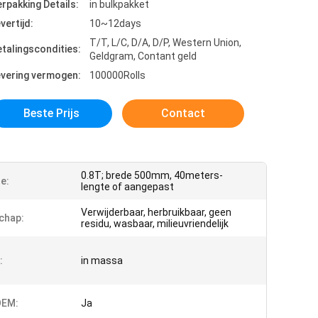
rpakking Details:
in bulkpakket
vertijd:
10~12days
T/T, L/C, D/A, D/P, Western Union,
talingscondities:
Geldgram, Contant geld
evering vermogen:
100000Rolls
Beste Prijs
Contact
0.8T; brede 500mm, 40meters-
e:
lengte of aangepast
Verwijderbaar, herbruikbaar, geen
chap:
residu, wasbaar, milieuvriendelijk
:
in massa
EM:
Ja