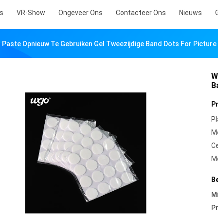
s
VR-Show
Ongeveer Ons
Contacteer Ons
Nieuws
Paste Opnieuw Te Gebruiken Gel Tweezijdige Band Dots For Picture
W
B
P
Pl
M
Ce
M
B
Mi
Pr