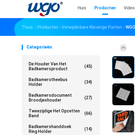
Huis
Producten
Video
Thuis
Producten
Verwijderbare Kleverige Punten
WGO 
Catagorieën
De Houder Van Het
(45)
Badkamersproduct
Badkamerstheebus
(34)
Holder
Badkamersdocument
(27)
Broodjeshouder
Tweezijdige Het Opzetten
(66)
Band
Badkamershanddoek
(14)
Ring Holder