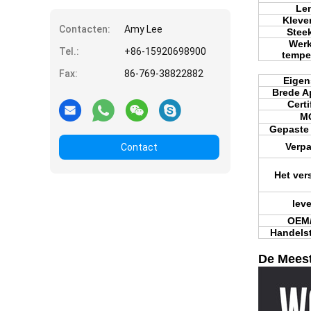
Le
Kleve
Contacten:
Amy Lee
Stee
Wer
Tel.:
+86-15920698900
tempe
Fax:
86-769-38822882
Eige
Brede A
Certi
M
Gepaste
Verp
Contact
Het ve
leve
OEM
Handels
De Meest