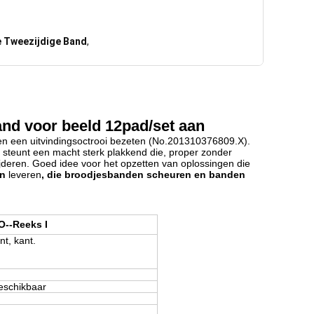
e Tweezijdige Band
,
nd voor beeld 12pad/set aan
ben een uitvindingsoctrooi bezeten (No.201310376809.X).
 steunt een macht sterk plakkend die, proper zonder
ijderen. Goed idee voor het opzetten van oplossingen die
en
leveren
, die broodjesbanden scheuren en banden
--Reeks I
t, kant.
beschikbaar