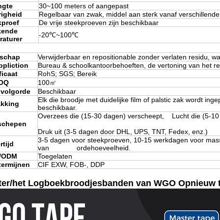
ngte
30~100 meters of aangepast
righeid
Regelbaar van zwak, middel aan sterk vanaf verschillend
kproef
De vrije steekproeven zijn beschikbaar
kende
-20℃~100℃
raturer
nschap
Verwijderbaar en repositionable zonder verlaten residu, w
ppliction
Bureau & schoolkantoorbehoeften, de vertoning van het re
ficaat
RohS; SGS; Bereik
OQ
100㎡
 volgorde
Beschikbaar
Elk die broodje met duidelijke film of palstic zak wordt in
akking
beschikbaar.
Overzees die (15-30 dagen) verscheept, Lucht die (5-10
rschepen
Druk uit (3-5 dagen door DHL, UPS, TNT, Fedex, enz.)
3-5 dagen voor steekproeven, 10-15 werkdagen voor mass
rtijd
van ordehoeveelheid.
/ODM
Toegelaten
termijnen
CIF EXW, FOB-, DDP
er/het Logboekbroodjesbanden van WGO Opnieuw te