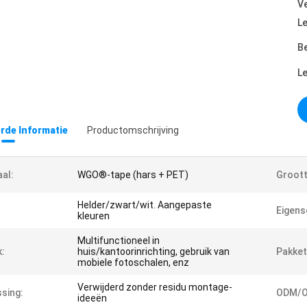
Ve
Le
Be
L
erde Informatie
Productomschrijving
al:
WGO®-tape (hars + PET)
Groott
Helder/zwart/wit. Aangepaste
Eigens
kleuren
Multifunctioneel in
k:
huis/kantoorinrichting, gebruik van
Pakket
mobiele fotoschalen, enz
Verwijderd zonder residu montage-
sing:
ODM/O
ideeën