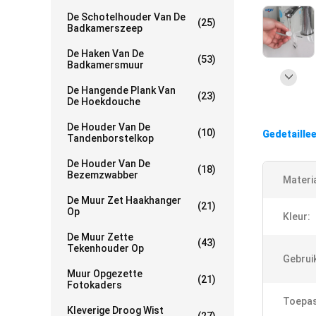
De Schotelhouder Van De
(25)
Badkamerszeep
De Haken Van De
(53)
Badkamersmuur
De Hangende Plank Van
(23)
De Hoekdouche
De Houder Van De
(10)
Gedetaille
Tandenborstelkop
De Houder Van De
(18)
Bezemzwabber
Materia
De Muur Zet Haakhanger
(21)
Op
Kleur:
De Muur Zette
(43)
Tekenhouder Op
Gebrui
Muur Opgezette
(21)
Fotokaders
Toepas
Kleverige Droog Wist