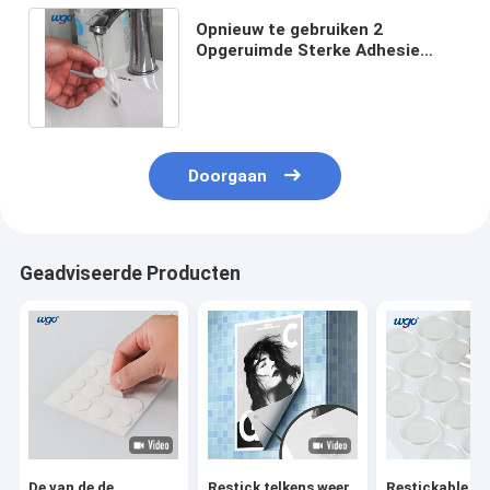
Opnieuw te gebruiken 2
Opgeruimde Sterke Adhesie
Verwijderbaar Kleverig Dots
Without Residue
Doorgaan
Geadviseerde Producten
De van de de
Restick telkens weer
Restickable St