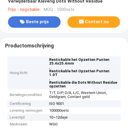
Verwijderbaar Kleverig Dots Without Residue
Prijs：negotiable
MOQ：1000sets
Beste prijs
Contact nu
Productomschrijving
Restickable het Opzetten Punten
25.4x25.4mm
,
Restickable het Opzetten Punten
Hoog licht
1.0T
,
Restickable die Dots Without Residue
opzetten
T/T, D/P, D/A, L/C, Western Union,
Betalingscondities
Geldgram, Contant geld
Certificering
ISO 9001
Levering vermogen
100000sets
Levertijd
10~12days
Merknaam
WGO