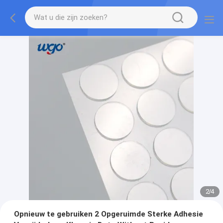
2
/
4
Opnieuw te gebruiken 2 Opgeruimde Sterke Adhesie