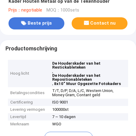
Kader Houten Metaal op van de Tekenhouder
Prijs：negotiable
MOQ：1000sets
Beste prijs
Contact nu
Productomschrijving
De Houderskader van het
Restickableteken
,
Hoog licht
De Houderskader van het
Repositionableteken
,
8x10“ Muur Opgezette Fotokaders
T/T, D/P, D/A, L/C, Western Union,
Betalingscondities
Money Gram, Contant geld
Certificering
ISO 9001
Levering vermogen
100000st
Levertijd
7 ~ 10 dagen
Merknaam
WGO