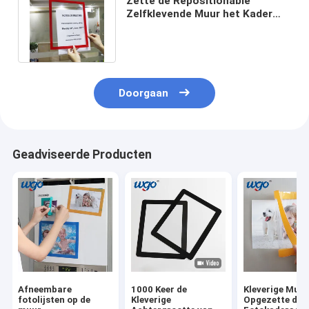
Zette de Repositionable
Zelfklevende Muur het Kader
Houten Metaal op van de
Tekenhouder
Doorgaan
Geadviseerde Producten
Afneembare
1000 Keer de
Kleverige Muu
fotolijsten op de
Kleverige
Opgezette de